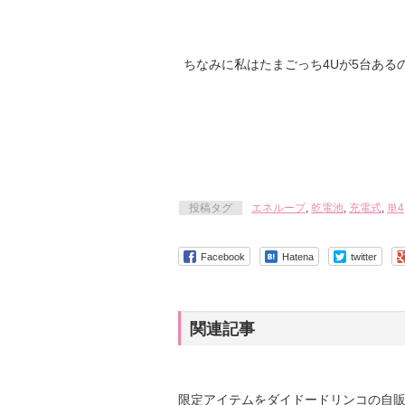
ちなみに私はたまごっち4Uが5台ある
投稿タグ
エネループ
,
乾電池
,
充電式
,
単4
Facebook
Hatena
twitter
関連記事
限定アイテムをダイドードリンコの自