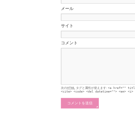
メール
サイト
コメント
次の
HTML
タグと属性が使えます:
<a href="" titl
<cite> <code> <del datetime=""> <em> <i> 