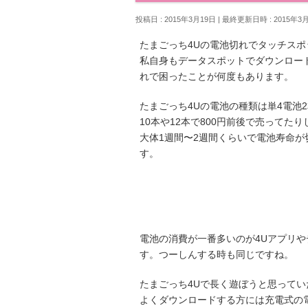
投稿日 : 2015年3月19日
最終更新日時 : 2015年3
たまごっち4Uの電池切れでタッチス
私自身もデータスポットでダウンロー
れで困ったことが何度もあります。
たまごっち4Uの電池の種類は単4電池
10本や12本で800円前後で売ってた
大体1週間〜2週間くらいで電池寿命
す。
電池の消費が一番多いのが4Uアプリ
す。つーしんする時も同じですね。
たまごっち4Uで長く遊ぼうと思ってい
よくダウンロードする方には充電式の