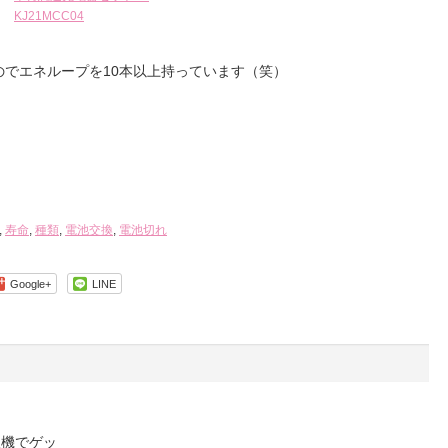
KJ21MCC04
のでエネループを10本以上持っています（笑）
,
寿命
,
種類
,
電池交換
,
電池切れ
Google+
LINE
販機でゲッ