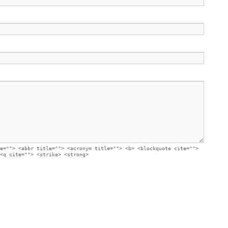
e=""> <abbr title=""> <acronym title=""> <b> <blockquote cite="">
<q cite=""> <strike> <strong>