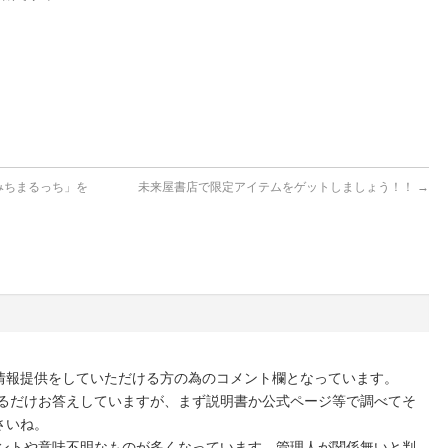
みちまるっち」を
未来屋書店で限定アイテムをゲットしましょう！！
→
情報提供をしていただける方の為のコメント欄となっています。
きるだけお答えしていますが、まず説明書か公式ページ等で調べてそ
さいね。
メントや意味不明なものが多くなっています。管理人が関係無いと判