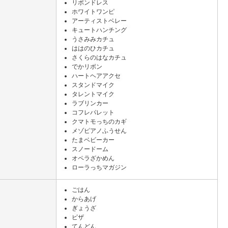
リボンドレス
ホワイトワンピ
アーティストベレー
キュートハンチング
うさみみカチュ
ははのひカチュ
さくらのはなカチュ
でかリボン
ハートヘアアクセ
スタンドマイク
タレントマイク
ラブリンカー
コフレパレット
クマトモっちのカギ
メゾピアノふうせん
たまベビーカー
スノードーム
オペラざかめん
ローラっちマガジン
ごはん
からあげ
ぎょうざ
ピザ
てんどん