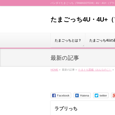
バンダイたまごっち（TAMAGOTCHI）4U・4U+
たまごっち4U・4U+
たまごっちとは？
たまごっち4Uの
最新の記事
HOME
»
最新の記事 »
たまとも図鑑（おんなのこ）
»
Facebook
Hatena
twitter
ラブリっち