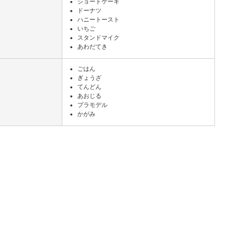
ショートケーキ
ドーナツ
ハニートースト
いちご
スタンドマイク
あわだてき
ごはん
ぎょうざ
てんどん
あおじる
プラモデル
かがみ