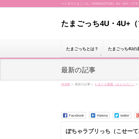
バンダイたまごっち（TAMAGOTCHI）4U・4U+
たまごっち4U・4U+
たまごっちとは？
たまごっち4Uの
最新の記事
HOME
»
最新の記事 »
たまとも図鑑（おんなのこ）
»
Facebook
Hatena
twitter
ぽちゃラブリっち（こせーて