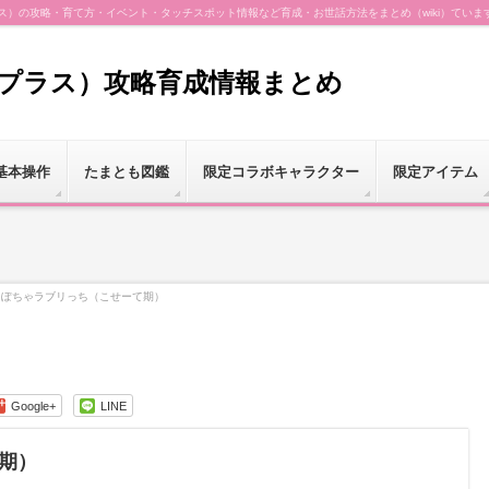
（プラス）の攻略・育て方・イベント・タッチスポット情報など育成・お世話方法をまとめ（wiki）ていま
（プラス）攻略育成情報まとめ
基本操作
たまとも図鑑
限定コラボキャラクター
限定アイテム
ぽちゃラブリっち（こせーて期）
Google+
LINE
期）