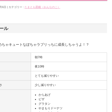
5月6日
カテゴリー :
たまとも図鑑（おんなのこ）
ール
めちゃキュートなぽちゃラブリっちに成長しちゃうよ！？
朝7時
夜10時
とても減りやすい
さ
少し減りやすい
からあげ
ピザ
グラタン
やまもりドーナツ