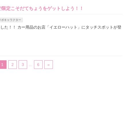
で限定こそだてちょうをゲットしよう！！
ラボキャラクター
した！！ カー用品のお店「イエローハット」にタッチスポットが登
1
2
3
…
6
»