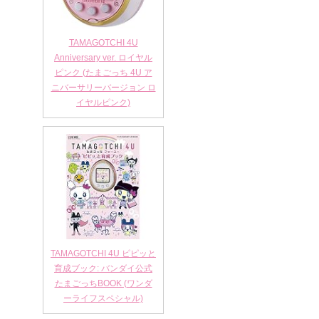
TAMAGOTCHI 4U
Anniversary ver. ロイヤル
ピンク (たまごっち 4U ア
ニバーサリーバージョン ロ
イヤルピンク)
TAMAGOTCHI 4U ピピッと
育成ブック: バンダイ公式
たまごっちBOOK (ワンダ
ーライフスペシャル)