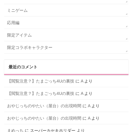
ミニゲーム
応用編
限定アイテム
限定コラボキャラクター
最近のコメント
【閲覧注意？】たまごっち4Uの裏技
に
A
より
【閲覧注意？】たまごっち4Uの裏技
に
A
より
おやじっちのやたい（屋台）の出現時間
に
A
より
おやじっちのやたい（屋台）の出現時間
に
A
より
まめっち
に
スーパーカセキホリダー
より