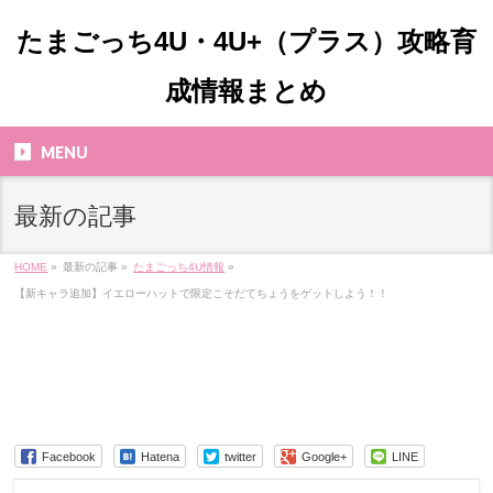
たまごっち4U・4U+（プラス）攻略育
成情報まとめ
MENU
最新の記事
HOME
»
最新の記事 »
たまごっち4U情報
»
【新キャラ追加】イエローハットで限定こそだてちょうをゲットしよう！！
Facebook
Hatena
twitter
Google+
LINE