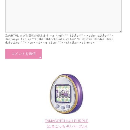
次の
HTML
タグと属性が使えます:
<a href="" title=""> <abbr title="">
<acronym title=""> <b> <blockquote cite=""> <cite> <code> <del
datetime=""> <em> <i> <q cite=""> <strike> <strong>
TAMAGOTCHI 4U PURPLE
(たまごっち 4U パープル)