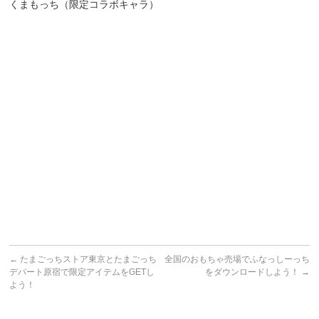
くまもっち（限定コラボキャラ）
←
たまごっちストア東京とたまごっち
全国のおもちゃ売場でふなっしーっち
デパート原宿で限定アイテムをGETし
をダウンロードしよう！
→
よう！