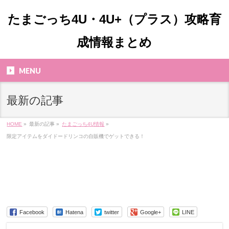
たまごっち4U・4U+（プラス）攻略育
成情報まとめ
MENU
最新の記事
HOME
»
最新の記事 »
たまごっち4U情報
»
限定アイテムをダイドードリンコの自販機でゲットできる！
Facebook
Hatena
twitter
Google+
LINE