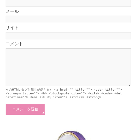
メール
サイト
コメント
次の
HTML
タグと属性が使えます:
<a href="" title=""> <abbr title="">
<acronym title=""> <b> <blockquote cite=""> <cite> <code> <del
datetime=""> <em> <i> <q cite=""> <strike> <strong>