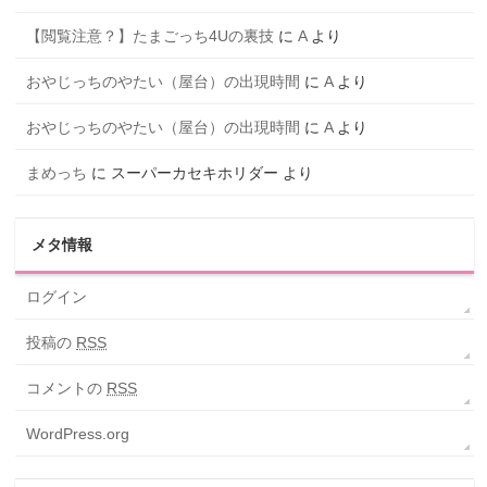
【閲覧注意？】たまごっち4Uの裏技
に
A
より
おやじっちのやたい（屋台）の出現時間
に
A
より
おやじっちのやたい（屋台）の出現時間
に
A
より
まめっち
に
スーパーカセキホリダー
より
メタ情報
ログイン
投稿の
RSS
コメントの
RSS
WordPress.org