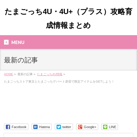
たまごっち4U・4U+（プラス）攻略育
成情報まとめ
MENU
最新の記事
HOME
»
最新の記事 »
たまごっち4U情報
»
たまごっちストア東京とたまごっちデパート原宿で限定アイテムをGETしよう！
Facebook
Hatena
twitter
Google+
LINE