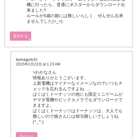
機に行ったら、普通にポスターからダウンロード出
来ました!!
ルールが5歳の娘には難しいらしく、ぜんぜん出来
ませんでした(>_<)
返信する
tamagotchi
2015年2月22日 at 1:23 AM
>わかなさん
情報ありがとうございます。
上新電機はマイナーなイメージなのでいつもチ
ェックを忘れるんですよね…。
ぱくぱくドーナッツの他にも限定ミニゲームが
ヤマダ電機やビックカメラでもダウンロードで
きますよ。
ぱくぱくドーナッツはドーナッツは、大人でも
難しいので娘さんには相当難しいでしょうね
(^_^;)
返信する