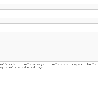
e=""> <abbr title=""> <acronym title=""> <b> <blockquote cite="">
<q cite=""> <strike> <strong>