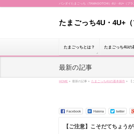
バンダイたまごっち（TAMAGOTCHI）4U・4U+
たまごっち4U・4U+
たまごっちとは？
たまごっち4Uの
最新の記事
HOME
»
最新の記事 »
たまごっち4Uの基本操作
»
【
Facebook
Hatena
twitter
【ご注意】こそだてちょうが