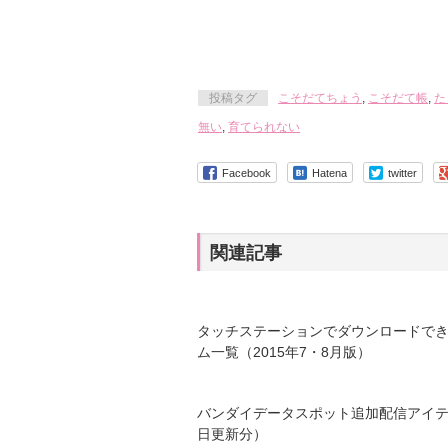
投稿タグ
こそだてちょう
,
こそだて帳
,
た
無い
,
育てられない
Facebook
Hatena
twitter
関連記事
タッチステーションでダウンロードで
ム一覧（2015年7・8月版）
バンダイデータスポット追加配信アイテ
日更新分）