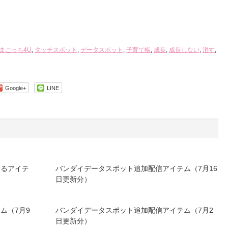
まごっち4U
,
タッチスポット
,
データスポット
,
子育て帳
,
成長
,
成長しない
,
消す
,
Google+
LINE
きるアイテ
バンダイデータスポット追加配信アイテム（7月16
日更新分）
ム（7月9
バンダイデータスポット追加配信アイテム（7月2
日更新分）