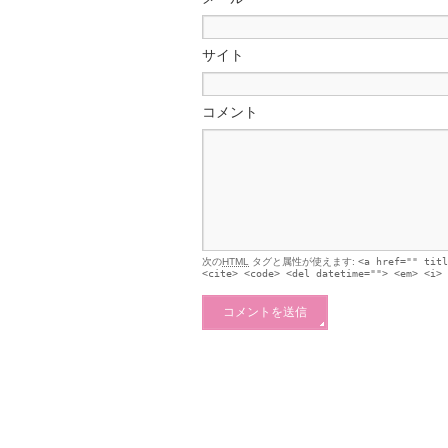
サイト
コメント
次の
HTML
タグと属性が使えます:
<a href="" titl
<cite> <code> <del datetime=""> <em> <i> 