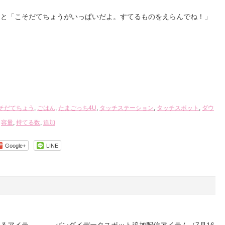
ると「こそだてちょうがいっぱいだよ。すてるものをえらんでね！」
そだてちょう
,
ごはん
,
たまごっち4U
,
タッチステーション
,
タッチスポット
,
ダウ
,
容量
,
持てる数
,
追加
Google+
LINE