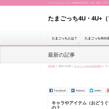
バンダイたまごっち（TAMAGOTCHI）4U・4U+
たまごっち4U・4U+
たまごっちとは？
たまごっち4Uの
最新の記事
HOME
»
最新の記事 »
たまごっち4Uの基本操作
»
キ
Facebook
Hatena
twitter
キャラやアイテム（おどうぐ
の？