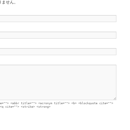
りません。
e=""> <abbr title=""> <acronym title=""> <b> <blockquote cite="">
<q cite=""> <strike> <strong>