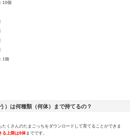
10個
個
個
個
個
：1個
う）は何種類（何体）まで持てるの？
もたくさんのたまごっちをダウンロードして育てることができま
きる上限は8体
までです。