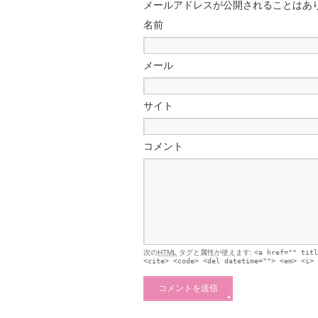
メールアドレスが公開されることはあ
名前
メール
サイト
コメント
次の
HTML
タグと属性が使えます:
<a href="" titl
<cite> <code> <del datetime=""> <em> <i> 