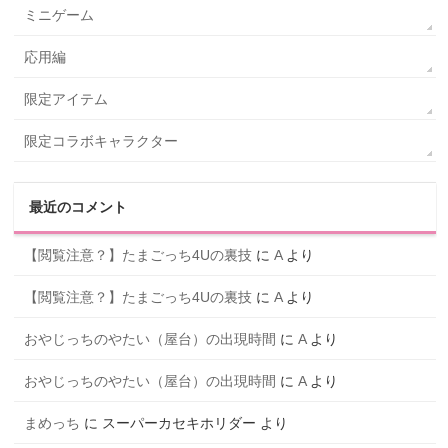
ミニゲーム
応用編
限定アイテム
限定コラボキャラクター
最近のコメント
【閲覧注意？】たまごっち4Uの裏技
に
A
より
【閲覧注意？】たまごっち4Uの裏技
に
A
より
おやじっちのやたい（屋台）の出現時間
に
A
より
おやじっちのやたい（屋台）の出現時間
に
A
より
まめっち
に
スーパーカセキホリダー
より