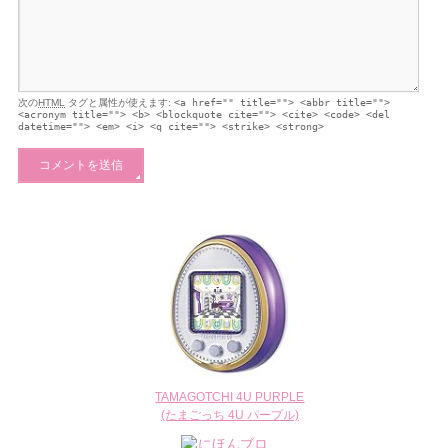
次の
HTML
タグと属性が使えます:
<a href="" title=""> <abbr title="">
<acronym title=""> <b> <blockquote cite=""> <cite> <code> <del
datetime=""> <em> <i> <q cite=""> <strike> <strong>
TAMAGOTCHI 4U PURPLE
(たまごっち 4U パープル)