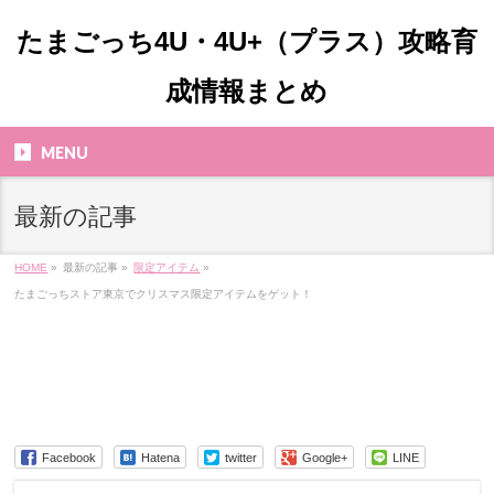
たまごっち4U・4U+（プラス）攻略育
成情報まとめ
MENU
最新の記事
HOME
»
最新の記事 »
限定アイテム
»
たまごっちストア東京でクリスマス限定アイテムをゲット！
Facebook
Hatena
twitter
Google+
LINE