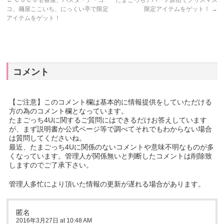
←
ＣｏＣｏ壱番屋、パスタ・デ・コ
たまごっちデパート原宿でクリスマス
コ、麺屋ここいち、にっくい亭で限定
限定アイテムをゲット！
→
アイテムをゲット！
コメント
【ご注意】このコメント欄は基本的に情報提供をしていただける
方の為のコメント欄となっています。
たまごっち4Uに関するご質問にはできるだけお答えしています
が、まず説明書か公式ページ等で調べてそれでもわからない場合
は質問してくださいね。
最近、たまごっち4Uに関係のないコメントや意味不明なものが多
くなっています。管理人が関係無いと判断したコメントは削除致
しますのでご了承下さい。
管理人多忙により頂いた情報の更新が遅れる場合があります。
匿名
2016年3月27日 at 10:48 AM