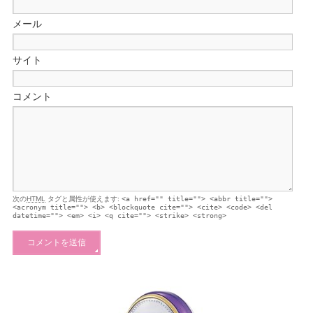
メール
サイト
コメント
次の
HTML
タグと属性が使えます:
<a href="" title=""> <abbr title="">
<acronym title=""> <b> <blockquote cite=""> <cite> <code> <del
datetime=""> <em> <i> <q cite=""> <strike> <strong>