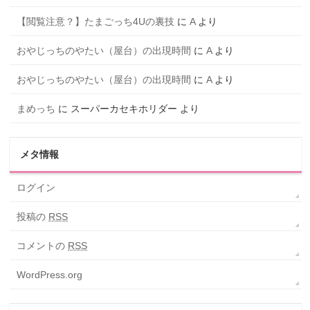
【閲覧注意？】たまごっち4Uの裏技
に
A
より
おやじっちのやたい（屋台）の出現時間
に
A
より
おやじっちのやたい（屋台）の出現時間
に
A
より
まめっち
に
スーパーカセキホリダー
より
メタ情報
ログイン
投稿の
RSS
コメントの
RSS
WordPress.org