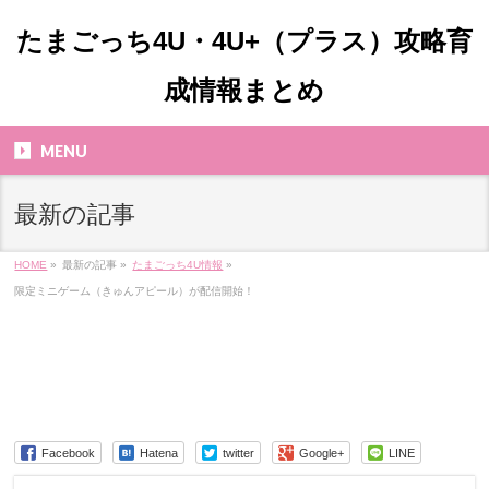
たまごっち4U・4U+（プラス）攻略育
成情報まとめ
MENU
最新の記事
HOME
»
最新の記事 »
たまごっち4U情報
»
限定ミニゲーム（きゅんアピール）が配信開始！
Facebook
Hatena
twitter
Google+
LINE