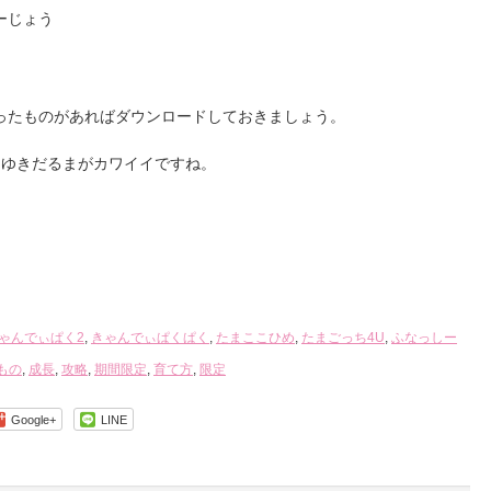
ーじょう
ったものがあればダウンロードしておきましょう。
んゆきだるまがカワイイですね。
ゃんでぃぱく2
,
きゃんでぃぱくぱく
,
たまここひめ
,
たまごっち4U
,
ふなっしー
もの
,
成長
,
攻略
,
期間限定
,
育て方
,
限定
Google+
LINE