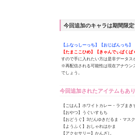
今回追加のキャラは期間限定
【ふなっしーっち】【おじぱんっち】【
【たまここひめ】【きゃんでぃぱくぱく
すので手に入れたい方は是非データス
※再配信される可能性は現在アナウン
でしょう。
今回追加されたアイテムもあ
【ごはん】ホワイトカレー・ラブまき
【おやつ】うぐいすもち
【おどうぐ】3だんゆきだるま・マス
【ようふく】おしゃれはかま
【アクセサリー】かんざし