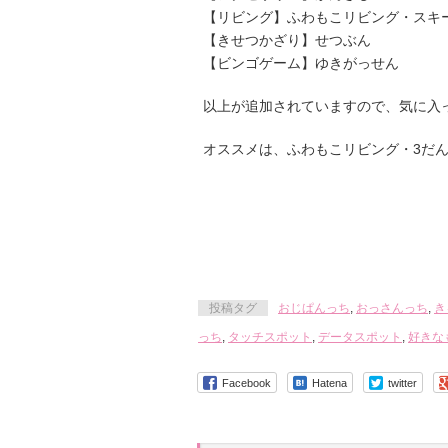
【リビング】ふわもこリビング・スキ
【きせつかざり】せつぶん
【ビンゴゲーム】ゆきがっせん
以上が追加されていますので、気に入
オススメは、ふわもこリビング・3だ
投稿タグ
おじぱんっち
,
おっさんっち
,
き
っち
,
タッチスポット
,
データスポット
,
好きな
Facebook
Hatena
twitter