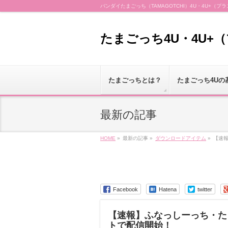
バンダイたまごっち（TAMAGOTCHI）4U・4U+
たまごっち4U・4U+
たまごっちとは？
たまごっち4Uの
最新の記事
HOME
»
最新の記事 »
ダウンロードアイテム
»
【速
Facebook
Hatena
twitter
【速報】ふなっしーっち・た
トで配信開始！