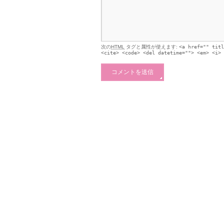
次の
HTML
タグと属性が使えます:
<a href="" titl
<cite> <code> <del datetime=""> <em> <i> 