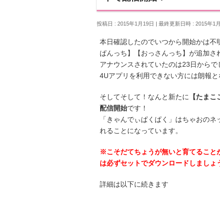
投稿日 : 2015年1月19日
最終更新日時 : 2015年1
本日確認したのでいつから開始かは不
ぱんっち】【おっさんっち】が追加さ
アナウンスされていたのは23日から
4Uアプリを利用できない方には朗報と
そしてそして！なんと新たに
【たまこ
配信開始
です！
「きゃんでぃぱくぱく」はちゃおのネ
れることになっています。
※こそだてちょうが無いと育てること
は必ずセットでダウンロードしましょ
詳細は以下に続きます