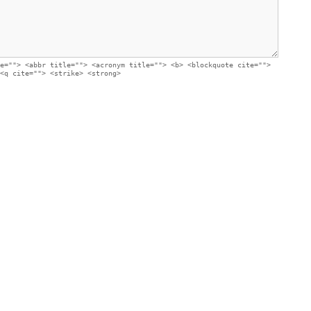
e=""> <abbr title=""> <acronym title=""> <b> <blockquote cite="">
<q cite=""> <strike> <strong>