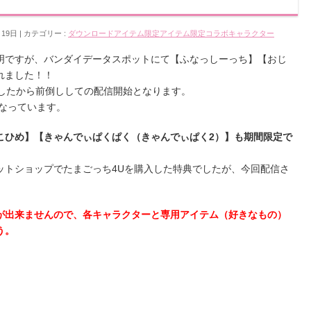
月19日
カテゴリー :
ダウンロードアイテム
限定アイテム
限定コラボキャラクター
明ですが、バンダイデータスポットにて【ふなっしーっち】【おじ
れました！！
でしたから前倒ししての配信開始となります。
なっています。
こひめ】【きゃんでぃぱくぱく（きゃんでぃぱく2）】も期間限定で
ットショップでたまごっち4Uを購入した特典でしたが、今回配信さ
が出来ませんので、各キャラクターと専用アイテム（好きなもの）
う。