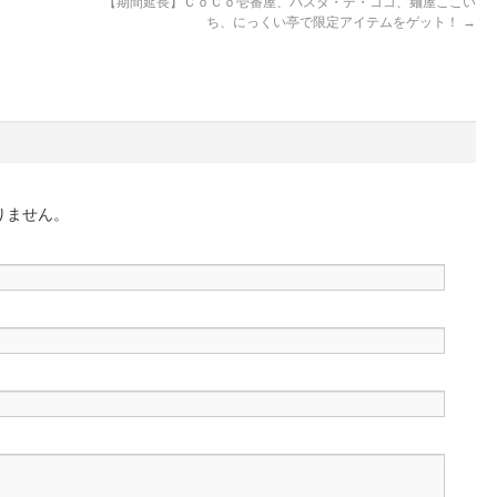
【期間延長】ＣｏＣｏ壱番屋、パスタ・デ・ココ、麺屋ここい
ち、にっくい亭で限定アイテムをゲット！
→
りません。