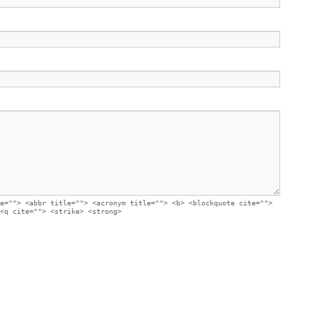
e=""> <abbr title=""> <acronym title=""> <b> <blockquote cite="">
<q cite=""> <strike> <strong>