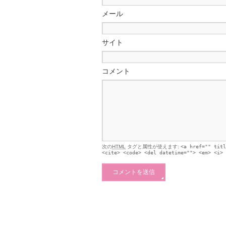
メール
サイト
コメント
次の
HTML
タグと属性が使えます:
<a href="" titl
<cite> <code> <del datetime=""> <em> <i> 