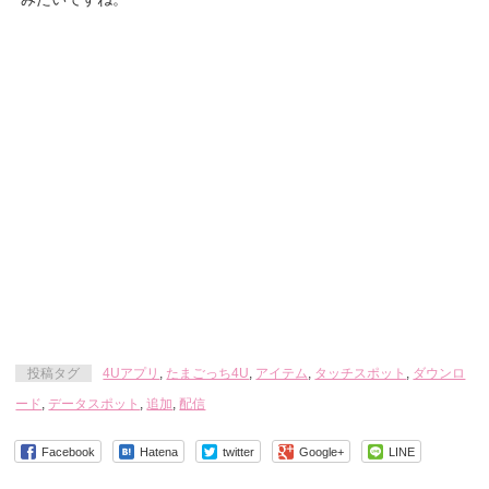
投稿タグ
4Uアプリ
,
たまごっち4U
,
アイテム
,
タッチスポット
,
ダウンロ
ード
,
データスポット
,
追加
,
配信
Facebook
Hatena
twitter
Google+
LINE