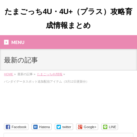
たまごっち4U・4U+（プラス）攻略育
成情報まとめ
MENU
最新の記事
HOME
»
最新の記事 »
たまごっち4U情報
»
バンダイデータスポット追加配信アイテム（3月12日更新分）
Facebook
Hatena
twitter
Google+
LINE