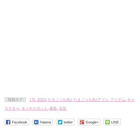
投稿タグ
1月
,
2015
,
たまごっち4U
,
たまごっち4Uアプリ
,
アイテム
,
キャ
ラクター
,
タッチスポット
,
最新
,
追加
Facebook
Hatena
twitter
Google+
LINE