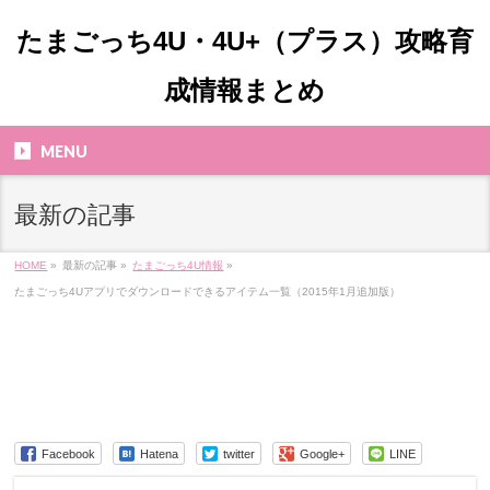
たまごっち4U・4U+（プラス）攻略育
成情報まとめ
MENU
最新の記事
HOME
»
最新の記事 »
たまごっち4U情報
»
たまごっち4Uアプリでダウンロードできるアイテム一覧（2015年1月追加版）
Facebook
Hatena
twitter
Google+
LINE