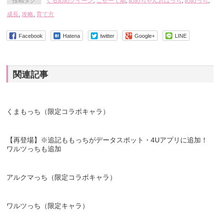
投稿タグ
ぐるめめクイーン
,
こせーて期
,
めめちゃんおばっち
,
めめっち
,
成長
,
攻略
,
育て方
Facebook
Hatena
twitter
Google+
LINE
関連記事
くまもっち（限定コラボキャラ）
【再登場】※追記ももっちがデータスポット・4Uアプリに追加！
ワルツっちも追加
アルクマっち（限定コラボキャラ）
ワルツっち（限定キャラ）