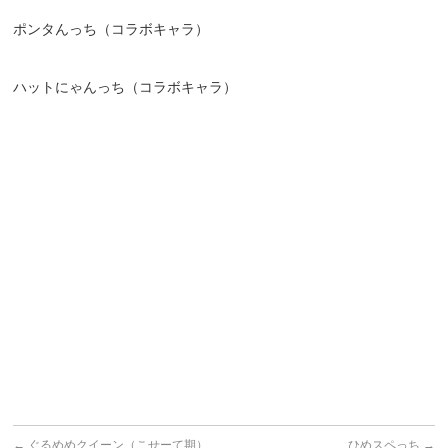
ポンタんっち（コラボキャラ）
ハットにゃんっち（コラボキャラ）
←
ぐるめめクイーン（こせーて期）
ひめスペっち
→