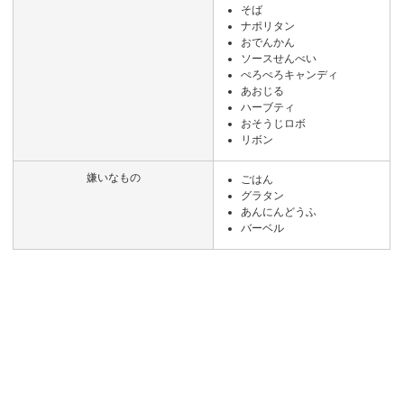
そば
ナポリタン
おでんかん
ソースせんべい
ぺろぺろキャンディ
あおじる
ハーブティ
おそうじロボ
リボン
嫌いなもの
ごはん
グラタン
あんにんどうふ
バーベル