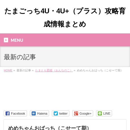
たまごっち4U・4U+（プラス）攻略育
成情報まとめ
MENU
最新の記事
HOME
»
最新の記事 »
たまとも図鑑（おんなのこ）
»
めめちゃんおばっち（こせーて期）
Facebook
Hatena
twitter
Google+
LINE
めめちゃんおばっち（こせーて期）