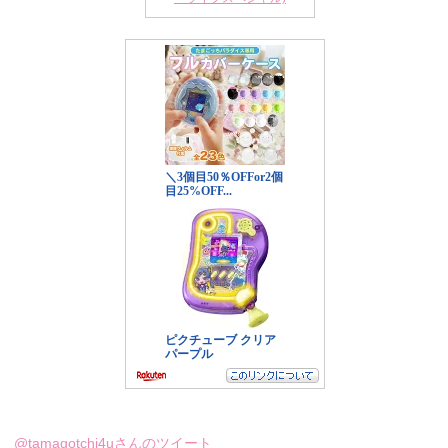
@tamagotchi4uさんのツイート