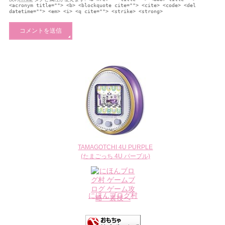
<acronym title=""> <b> <blockquote cite=""> <cite> <code> <del
datetime=""> <em> <i> <q cite=""> <strike> <strong>
TAMAGOTCHI 4U PURPLE
(たまごっち 4U パープル)
にほんブログ村