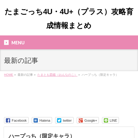
たまごっち4U・4U+（プラス）攻略育
成情報まとめ
MENU
最新の記事
HOME
»
最新の記事 »
たまとも図鑑（おんなのこ）
»
ハープっち（限定キャラ）
Facebook
Hatena
twitter
Google+
LINE
ハープっち（限定キャラ）