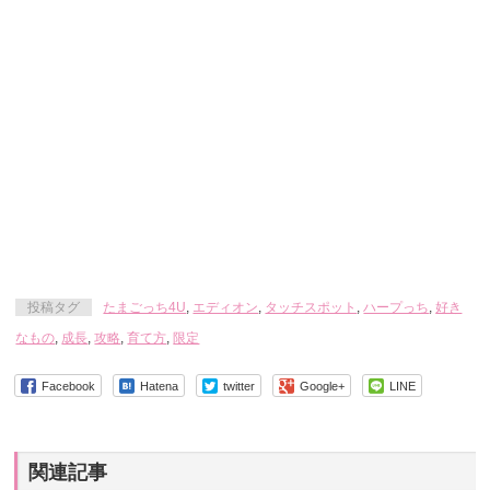
投稿タグ
たまごっち4U
,
エディオン
,
タッチスポット
,
ハープっち
,
好き
なもの
,
成長
,
攻略
,
育て方
,
限定
Facebook
Hatena
twitter
Google+
LINE
関連記事