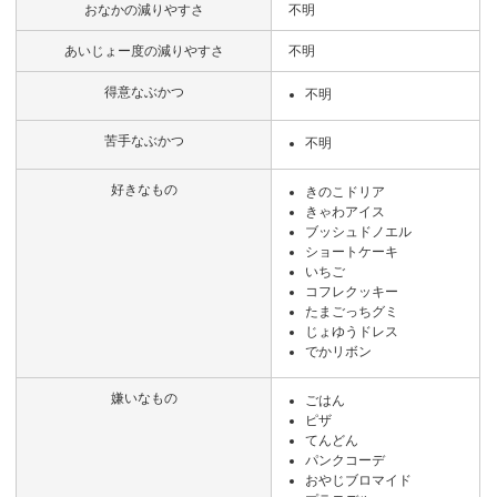
おなかの減りやすさ
不明
あいじょー度の減りやすさ
不明
得意なぶかつ
不明
苦手なぶかつ
不明
好きなもの
きのこドリア
きゃわアイス
ブッシュドノエル
ショートケーキ
いちご
コフレクッキー
たまごっちグミ
じょゆうドレス
でかリボン
嫌いなもの
ごはん
ピザ
てんどん
パンクコーデ
おやじブロマイド