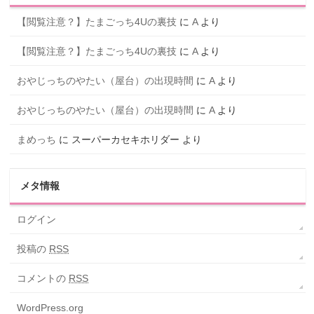
【閲覧注意？】たまごっち4Uの裏技
に
A
より
【閲覧注意？】たまごっち4Uの裏技
に
A
より
おやじっちのやたい（屋台）の出現時間
に
A
より
おやじっちのやたい（屋台）の出現時間
に
A
より
まめっち
に
スーパーカセキホリダー
より
メタ情報
ログイン
投稿の
RSS
コメントの
RSS
WordPress.org