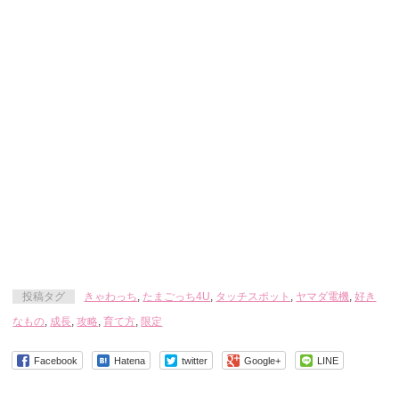
投稿タグ
きゃわっち
,
たまごっち4U
,
タッチスポット
,
ヤマダ電機
,
好き
なもの
,
成長
,
攻略
,
育て方
,
限定
Facebook
Hatena
twitter
Google+
LINE