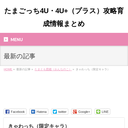
たまごっち4U・4U+（プラス）攻略育
成情報まとめ
MENU
最新の記事
HOME
»
最新の記事 »
たまとも図鑑（おんなのこ）
»
きゃわっち（限定キャラ）
Facebook
Hatena
twitter
Google+
LINE
きゃわっち（限定キャラ）