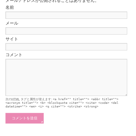
メールアドレスが公開されることはありません。
名前
メール
サイト
コメント
次の
HTML
タグと属性が使えます:
<a href="" title=""> <abbr title="">
<acronym title=""> <b> <blockquote cite=""> <cite> <code> <del
datetime=""> <em> <i> <q cite=""> <strike> <strong>