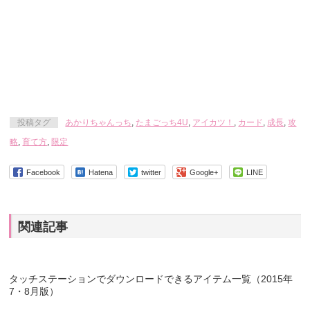
投稿タグ
あかりちゃんっち
,
たまごっち4U
,
アイカツ！
,
カード
,
成長
,
攻
略
,
育て方
,
限定
Facebook
Hatena
twitter
Google+
LINE
関連記事
タッチステーションでダウンロードできるアイテム一覧（2015年
7・8月版）