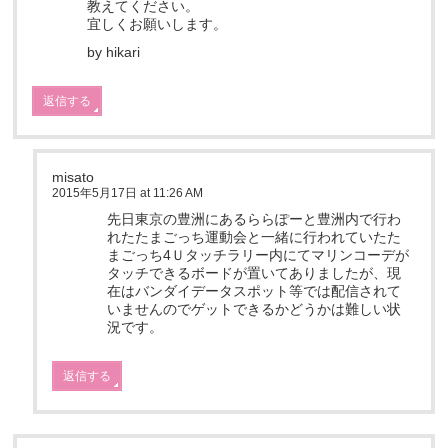
教えてください。
宜しくお願いします。
by hikari
返信する
misato
2015年5月17日 at 11:26 AM
先日東京の豊洲にあるららぽーと豊洲内で行わ
れたたまごっち運動会と一緒に行われていたた
まごっち4Ｕタッチラリー内にてマリンコーデが
タッチできるボードが置いてありましたが、現
在はバンダイデータスポット等では配信されて
いませんのでゲットできるかどうかは難しい状
況です。
返信する