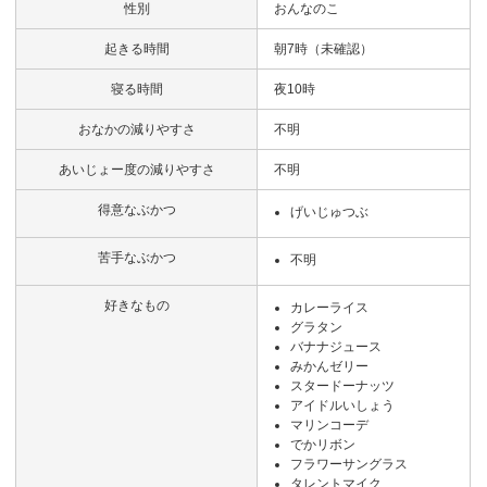
性別
おんなのこ
起きる時間
朝7時（未確認）
寝る時間
夜10時
おなかの減りやすさ
不明
あいじょー度の減りやすさ
不明
得意なぶかつ
げいじゅつぶ
苦手なぶかつ
不明
好きなもの
カレーライス
グラタン
バナナジュース
みかんゼリー
スタードーナッツ
アイドルいしょう
マリンコーデ
でかリボン
フラワーサングラス
タレントマイク