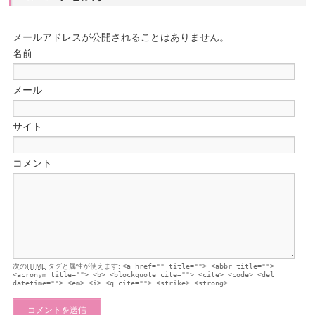
メールアドレスが公開されることはありません。
名前
メール
サイト
コメント
次の
HTML
タグと属性が使えます:
<a href="" title=""> <abbr title="">
<acronym title=""> <b> <blockquote cite=""> <cite> <code> <del
datetime=""> <em> <i> <q cite=""> <strike> <strong>