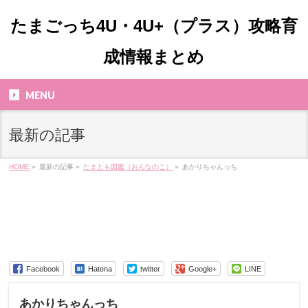
たまごっち4U・4U+（プラス）攻略育
成情報まとめ
MENU
最新の記事
HOME
»
最新の記事 »
たまとも図鑑（おんなのこ）
»
あかりちゃんっち
Facebook
Hatena
twitter
Google+
LINE
あかりちゃんっち