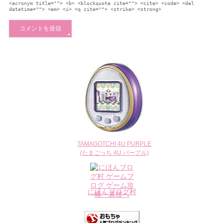
<acronym title=""> <b> <blockquote cite=""> <cite> <code> <del
datetime=""> <em> <i> <q cite=""> <strike> <strong>
TAMAGOTCHI 4U PURPLE
(たまごっち 4U パープル)
にほんブログ村