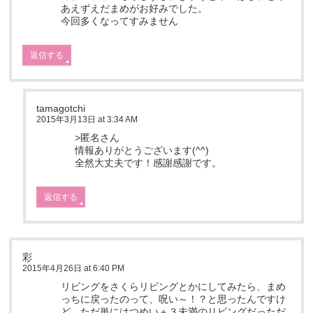
あえずえだまめがお好みでした。
今回多くなってすみません
返信する
tamagotchi
2015年3月13日 at 3:34 AM
>匿名さん
情報ありがとうございます(^^)
全然大丈夫です！感謝感謝です。
返信する
彩
2015年4月26日 at 6:40 PM
リビングをさくらリビングとかにしてみたら、まめ
っちに戻ったのって、呪い～！？と思ったんですけ
ど、ただ単にはつめい＋３未満のリビングだっただ