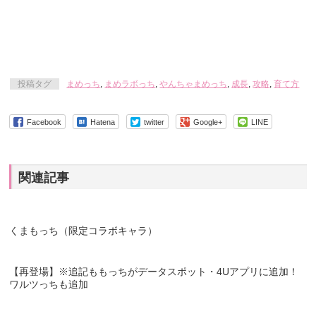
投稿タグ
まめっち
,
まめラボっち
,
やんちゃまめっち
,
成長
,
攻略
,
育て方
Facebook
Hatena
twitter
Google+
LINE
関連記事
くまもっち（限定コラボキャラ）
【再登場】※追記ももっちがデータスポット・4Uアプリに追加！
ワルツっちも追加