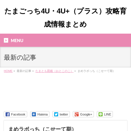
たまごっち4U・4U+（プラス）攻略育
成情報まとめ
MENU
最新の記事
HOME
»
最新の記事 »
たまとも図鑑（おとこのこ）
»
まめラボっち（こせーて期）
Facebook
Hatena
twitter
Google+
LINE
まめラボっち（こせーて期）