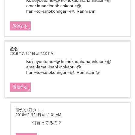
Koiseyootome~@ koinokaorihanannkaori~@
ama~iama~ihani~nokaori~@
hani~to~sutokonngari~@. Rannrann
返信する
匿名
2016年7月24日 at 7:10 PM
Koiseyootome~@ koinokaorihanannkaori~@
ama~iama~ihani~nokaori~@
hani~to~sutokonngari~@. Rannrann@
返信する
雪だい好き！！
2018年1月24日 at 11:31 AM
何言ってるの？