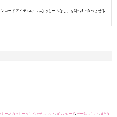
ウンロードアイテムの「ふなっしーのなし」を3回以上食べさせる
っしー
,
ふなっしーっち
,
タッチスポット
,
ダウンロード
,
データスポット
,
好きな