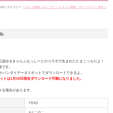
月8日
カテゴリー :
たまとも図鑑（おとこのこ）
たまとも図鑑（ダウンロード）
限定コ
ル
公認ゆるきゃらふなっしーとのコラボで生まれたたまごっちだよ！
場です。
リかバンダイデータスポットでダウンロードできるよ。
ポットは1月19日現在ダウンロード可能になりました。
。
きる場合があります。
7月4日
おとこのこ