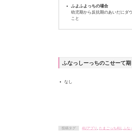
ふよふよっちの場合
幼児期から反抗期のあいだにダ
こと
ふなっしーっちのこせーて期
なし
投稿タグ
4Uアプリ
,
たまごっち4U
,
ふな