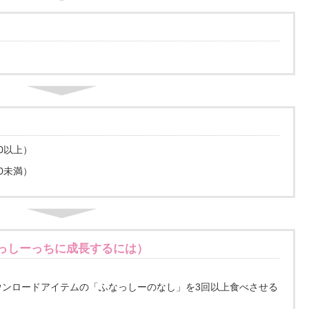
0以上）
0未満）
っしーっちに成長するには）
ウンロードアイテムの「ふなっしーのなし」を3回以上食べさせる