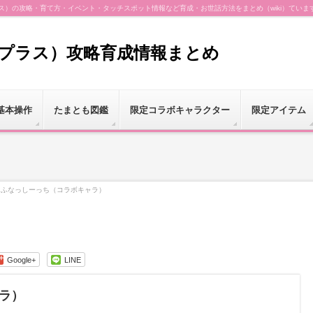
（プラス）の攻略・育て方・イベント・タッチスポット情報など育成・お世話方法をまとめ（wiki）ていま
（プラス）攻略育成情報まとめ
基本操作
たまとも図鑑
限定コラボキャラクター
限定アイテム
ふなっしーっち（コラボキャラ）
Google+
LINE
ラ）