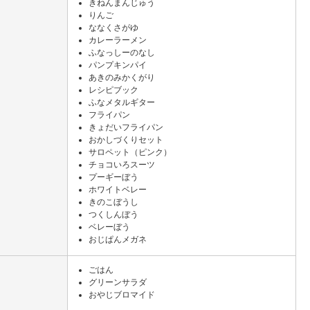
きねんまんじゅう
りんご
ななくさがゆ
カレーラーメン
ふなっしーのなし
パンプキンパイ
あきのみかくがり
レシピブック
ふなメタルギター
フライパン
きょだいフライパン
おかしづくりセット
サロペット（ピンク）
チョコいろスーツ
プーギーぼう
ホワイトベレー
きのこぼうし
つくしんぼう
ベレーぼう
おじぱんメガネ
ごはん
グリーンサラダ
おやじブロマイド