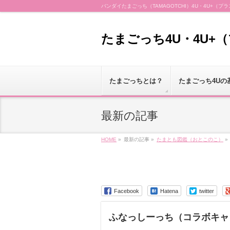
バンダイたまごっち（TAMAGOTCHI）4U・4U+
たまごっち4U・4U+
たまごっちとは？
たまごっち4Uの
最新の記事
HOME
»
最新の記事 »
たまとも図鑑（おとこのこ）
»
Facebook
Hatena
twitter
ふなっしーっち（コラボキャ